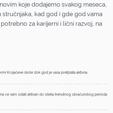
im novim koje dodajemo svakog meseca,
h stručnjaka, kad god i gde god vama
otrebno za karijerni i lični razvoj, na
mi Krojačeve škole dok god je vaša pretplata aktivna.
vima će vam ostati aktivan do isteka trenutnog obračunskog perioda