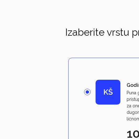
Izaberite vrstu p
Godi
KŠ
Puna 
pristu
za one
dugor
ličnom
1