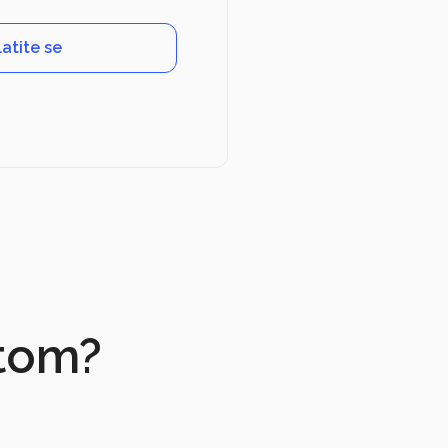
latite se
atom?