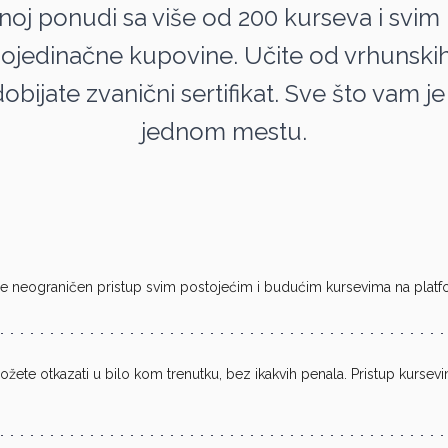
noj ponudi sa više od 200 kurseva i sv
ojedinačne kupovine. Učite od vrhunski
bijate zvanični sertifikat. Sve što vam je p
jednom mestu.
e neograničen pristup svim postojećim i budućim kursevima na platfor
žete otkazati u bilo kom trenutku, bez ikakvih penala. Pristup kurse