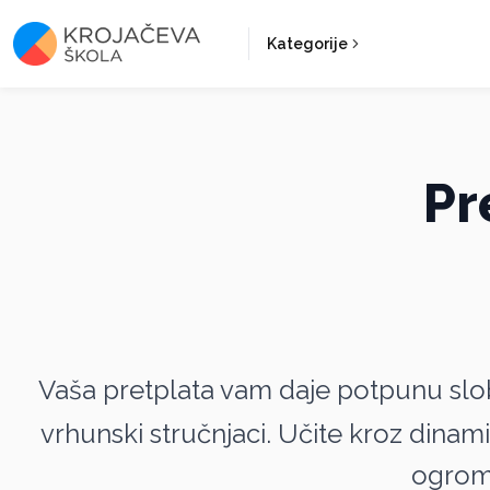
Kategorije
Pr
Vaša pretplata vam daje potpunu sl
vrhunski stručnjaci. Učite kroz dinami
ogrom