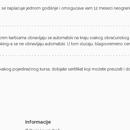
a se naplaćuje jednom godišnje i omogućava vam 12 meseci neograni
tnim karticama obnavljaju se automatski na kraju svakog obračunskog 
nking-a se ne obnavljaju automatski. U tom slučaju, blagovremeno ćemo
og pojedinačnog kursa, dobijate sertifikat koji možete preuzeti i doda
Informacije