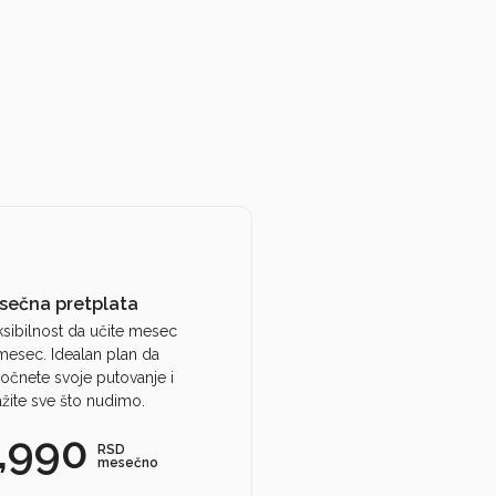
sečna pretplata
ksibilnost da učite mesec
mesec. Idealan plan da
očnete svoje putovanje i
ražite sve što nudimo.
,990
RSD
mesečno