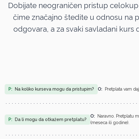
Dobijate neograničen pristup celokup
čime značajno štedite u odnosu na p
odgovara, a za svaki savladani kurs do
P:
Na koliko kurseva mogu da pristupim?
O:
Pretplata vam daj
O:
Naravno. Pretplatu mo
P:
Da li mogu da otkažem pretplatu?
(meseca ili godine).