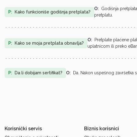
O:
Godišnja pretplat
P:
Kako funkcioniše godišnja pretplata?
pretplatu.
O:
Pretplate plaćene pla
P:
Kako se moja pretplata obnavlja?
uplatnicom ili preko eBa
P:
Da li dobijam sertifikat?
O:
Da. Nakon uspešnog završetka svak
Korisnički servis
Biznis korisnici