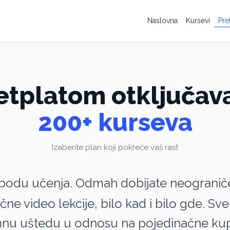
Naslovna
Kursevi
Pre
etplatom otključav
200+ kurseva
Izaberite plan koji pokreće vaš rast
obodu učenja. Odmah dobijate neogranič
čne video lekcije, bilo kad i bilo gde. Sv
nu uštedu u odnosu na pojedinačne kup