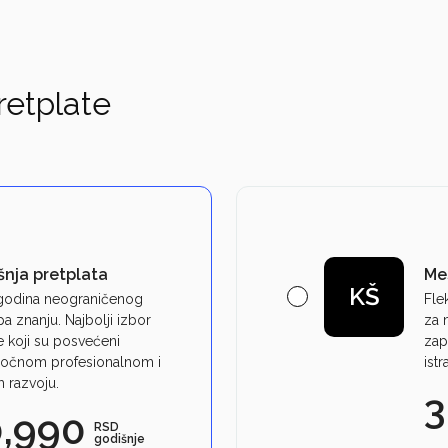
retplate
šnja pretplata
Me
KŠ
godina neograničenog
Fle
pa znanju. Najbolji izbor
za 
 koji su posvećeni
zap
očnom profesionalnom i
ist
 razvoju.
3
0,990
RSD
godišnje