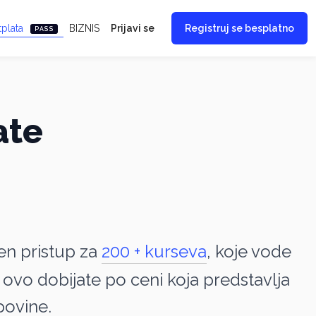
tplata
BIZNIS
Prijavi se
Registruj se besplatno
PASS
ate
en pristup za
200 + kurseva
, koje vode
e ovo dobijate po ceni koja predstavlja
ovine.