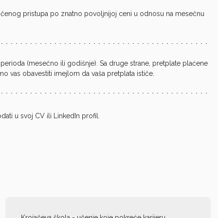
čenog pristupa po znatno povoljnijoj ceni u odnosu na mesečnu
perioda (mesečno ili godišnje). Sa druge strane, pretplate plaćene
 vas obavestiti imejlom da vaša pretplata ističe.
ti u svoj CV ili LinkedIn profil.
Krojačeva škola - učenje koje pokreće karijeru.