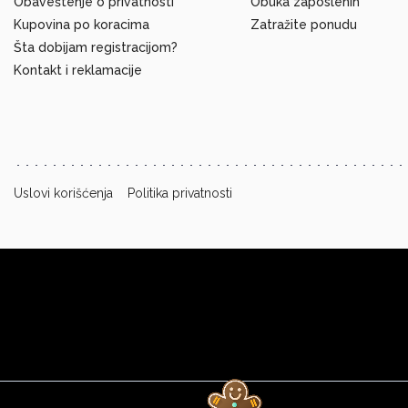
Obaveštenje o privatnosti
Obuka zaposlenih
Kupovina po koracima
Zatražite ponudu
Šta dobijam registracijom?
Kontakt i reklamacije
Uslovi korišćenja
Politika privatnosti