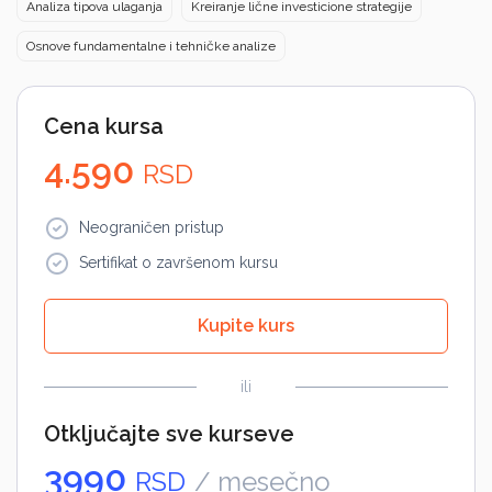
Analiza tipova ulaganja
Kreiranje lične investicione strategije
Osnove fundamentalne i tehničke analize
Cena kursa
4.590
RSD
Neograničen pristup
Sertifikat o završenom kursu
Kupite kurs
ili
Otključajte sve kurseve
3990
RSD
/ mesečno