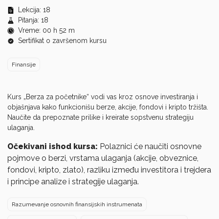
0
seconds
Lekcija: 18
of
Pitanja: 18
0
Vreme: 00 h 52 m
seconds
Sertifikat o završenom kursu
Finansije
Kurs „Berza za početnike“ vodi vas kroz osnove investiranja i
objašnjava kako funkcionišu berze, akcije, fondovi i kripto tržišta.
Naučite da prepoznate prilike i kreirate sopstvenu strategiju
ulaganja.
Očekivani ishod kursa:
Polaznici će naučiti osnovne
pojmove o berzi, vrstama ulaganja (akcije, obveznice,
fondovi, kripto, zlato), razliku između investitora i trejdera
i principe analize i strategije ulaganja.
Razumevanje osnovnih finansijskih instrumenata