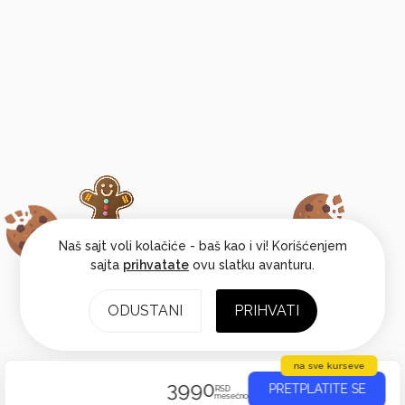
Naš sajt voli kolačiće - baš kao i vi! Korišćenjem
sajta
prihvatate
ovu slatku avanturu.
ODUSTANI
PRIHVATI
na sve kurseve
3990
PRETPLATITE SE
RSD
mesečno