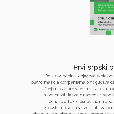
Prvi srpski 
Od 2022. godine Krojačeva škola pos
platforma koja kompanijama omogućava da 
učenja u realnom vremenu. Na ovaj nač
mogućnost da prate napredak zaposleni
donose odluke zasnovane na podaci
Fokusiramo se na razvoj alata za pers