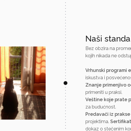
Naši standa
Bez obzira na promene
kojih nikada ne odst
Vrhunski programi 
iskustva i posvećenos
Znanje primenjivo 
primeniti u praksi.
Veštine koje prate
za budućnost.
Predavači iz prakse
projektima.
Sertifik
dokaz o stečenim k