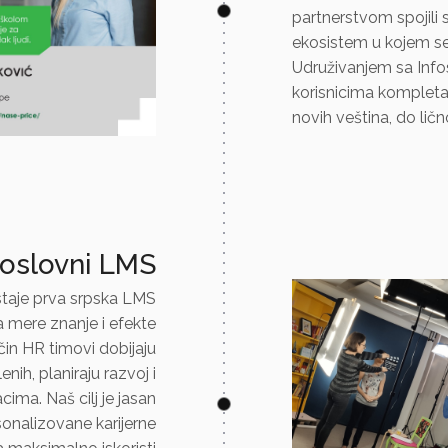
partnerstvom spojili 
ekosistem u kojem se 
Udruživanjem sa Inf
korisnicima kompletan
novih veština, do lič
poslovni LMS
taje prva srpska LMS
mere znanje i efekte
in HR timovi dobijaju
h, planiraju razvoj i
ma. Naš cilj je jasan
onalizovane karijerne