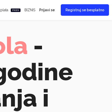
tplata
BIZNIS
Prijavi se
Registruj se besplatno
PASS
ola
-
godine
nja i