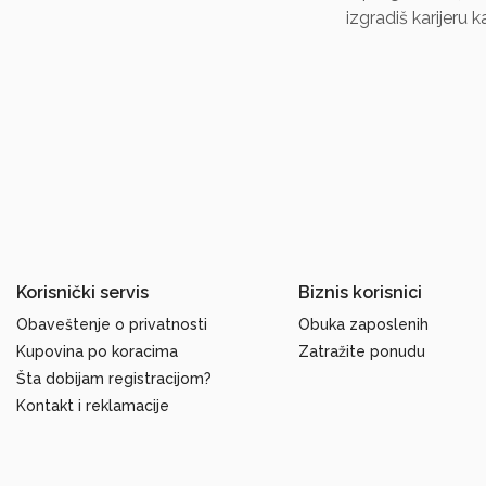
izgradiš karijeru 
Korisnički servis
Biznis korisnici
Obaveštenje o privatnosti
Obuka zaposlenih
Kupovina po koracima
Zatražite ponudu
Šta dobijam registracijom?
Kontakt i reklamacije