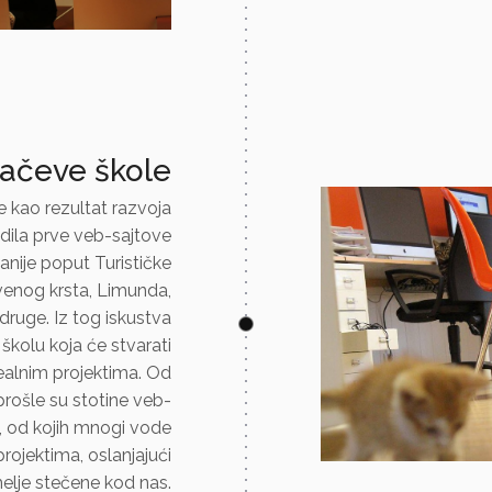
jačeve škole
 kao rezultat razvoja
adila prve veb-sajtove
anije poput Turističke
rvenog krsta, Limunda,
druge. Iz tog iskustva
 školu koja će stvarati
alnim projektima. Od
rošle su stotine veb-
, od kojih mnogi vode
rojektima, oslanjajući
elje stečene kod nas.