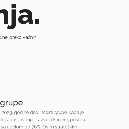
nja.
dine, preko važnih
 grupe
 2023. godine deo Inspira grupe, kada je
sti zapošljavanja i razvoja karijere, postao
le sa udelom od 76%. Ovim strateškim