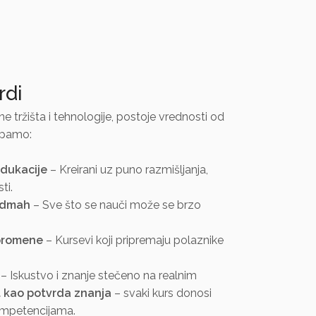
rdi
 tržišta i tehnologije, postoje vrednosti od
upamo:
edukacije
– Kreirani uz puno razmišljanja,
ti.
odmah
– Sve što se nauči može se brzo
 promene
– Kursevi koji pripremaju polaznike
– Iskustvo i znanje stečeno na realnim
at kao potvrda znanja
– svaki kurs donosi
ompetencijama.