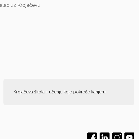
onalac uz Krojačevu
Krojačeva škola - učenje koje pokreće karijeru.