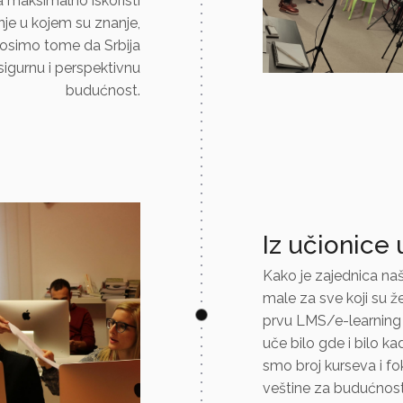
maksimalno iskoristi
nje u kojem su znanje,
inosimo tome da Srbija
igurnu i perspektivnu
budućnost.
Iz učionice 
Kako je zajednica naš
male za sve koji su ž
prvu LMS/e-learning 
uče bilo gde i bilo kad
smo broj kurseva i fok
veštine za budućnost