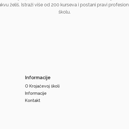
kakvu želiš. Istraži više od 200 kurseva i postani pravi profesi
školu.
Informacije
O Krojačevoj školi
Informacije
Kontakt