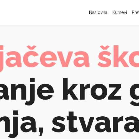
Naslovna
Kursevi
Pre
jačeva šk
anje kroz 
ja, stvara