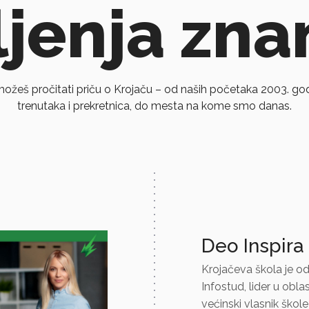
jenja zna
možeš pročitati priču o Krojaču – od naših početaka 2003. go
trenutaka i prekretnica, do mesta na kome smo danas.
Deo Inspira
Krojačeva škola je od
Infostud, lider u obla
većinski vlasnik ško