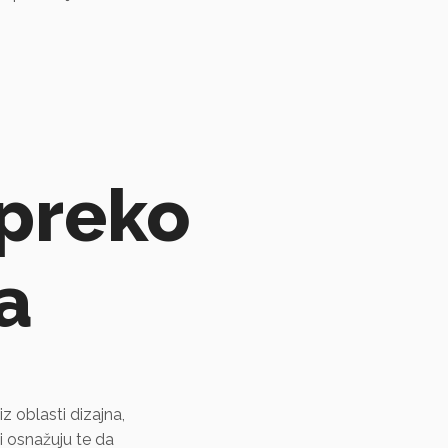
 preko
a
iz oblasti dizajna,
i osnažuju te da