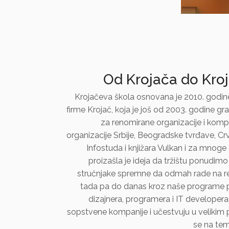
Od Krojača do Kro
Krojačeva škola osnovana je 2010. godine
firme Krojač, koja je još od 2003. godine gr
za renomirane organizacije i komp
organizacije Srbije, Beogradske tvrđave, C
Infostuda i knjižara Vulkan i za mnoge 
proizašla je ideja da tržištu ponudimo
stručnjake spremne da odmah rade na re
tada pa do danas kroz naše programe p
dizajnera, programera i IT developera
sopstvene kompanije i učestvuju u velikim p
se na tem