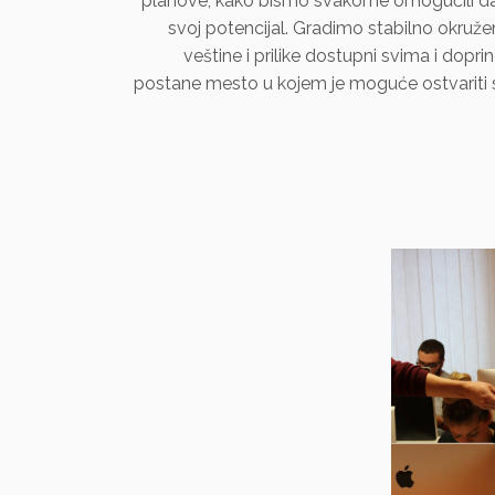
planove, kako bismo svakome omogućili da 
svoj potencijal. Gradimo stabilno okruže
veštine i prilike dostupni svima i dopr
postane mesto u kojem je moguće ostvariti s