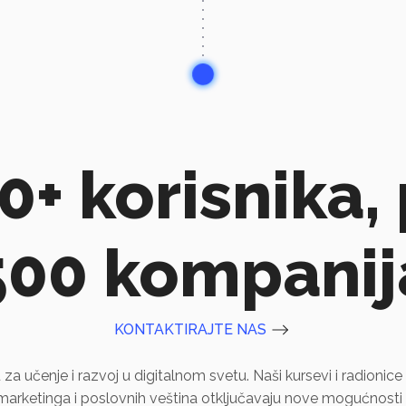
0+ korisnika,
500 kompanij
KONTAKTIRAJTE NAS
 za učenje i razvoj u digitalnom svetu. Naši kursevi i radionice 
marketinga i poslovnih veština otključavaju nove mogućnosti 