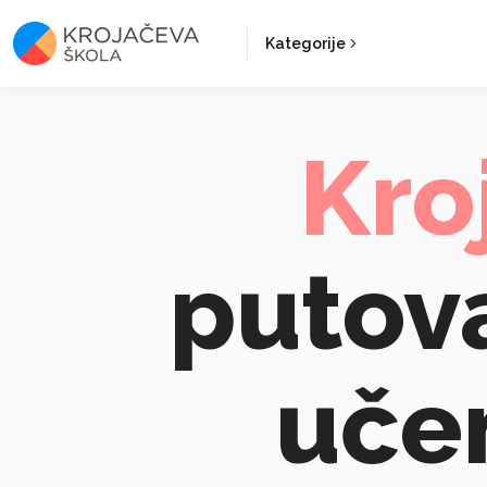
Kategorije
Kro
putov
učen