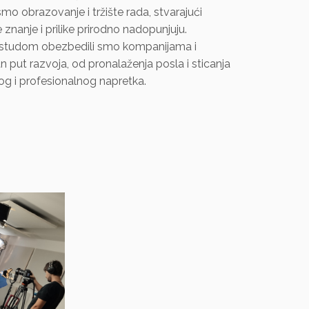
smo obrazovanje i tržište rada, stvarajući
znanje i prilike prirodno nadopunjuju.
ostudom obezbedili smo kompanijama i
 put razvoja, od pronalaženja posla i sticanja
nog i profesionalnog napretka.