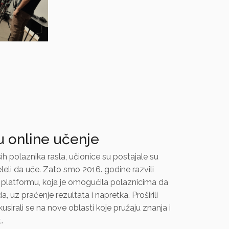
u online učenje
ih polaznika rasla, učionice su postajale su
eleli da uče. Zato smo 2016. godine razvili
platformu, koja je omogućila polaznicima da
a, uz praćenje rezultata i napretka. Proširili
usirali se na nove oblasti koje pružaju znanja i
.