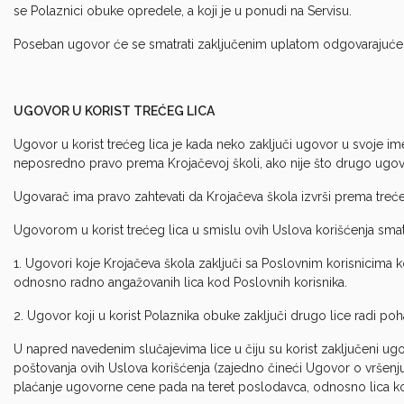
se Polaznici obuke opredele, a koji je u ponudi na Servisu.
Poseban ugovor će se smatrati zaključenim uplatom odgovarajuće 
UGOVOR U KORIST TREĆEG LICA
Ugovor u korist trećeg lica je kada neko zaključi ugovor u svoje ime,
neposredno pravo prema Krojačevoj školi, ako nije što drugo ugo
Ugovarač ima pravo zahtevati da Krojačeva škola izvrši prema treć
Ugovorom u korist trećeg lica u smislu ovih Uslova korišćenja smat
1. Ugovori koje Krojačeva škola zaključi sa Poslovnim korisnicima
odnosno radno angažovanih lica kod Poslovnih korisnika.
2. Ugovor koji u korist Polaznika obuke zaključi drugo lice radi p
U napred navedenim slučajevima lice u čiju su korist zaključeni ugo
poštovanja ovih Uslova korišćenja (zajedno čineći Ugovor o vršen
plaćanje ugovorne cene pada na teret poslodavca, odnosno lica koj