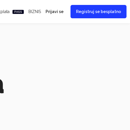
tplata
BIZNIS
Prijavi se
Registruj se besplatno
PASS
a