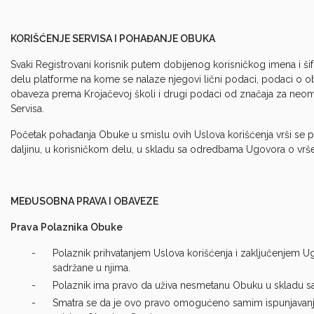
KORIŠĆENJE SERVISA I POHAĐANJE OBUKA
Svaki Registrovani korisnik putem dobijenog korisničkog imena i ši
delu platforme na kome se nalaze njegovi lični podaci, podaci o o
obaveza prema Krojačevoj školi i drugi podaci od značaja za neo
Servisa.
Početak pohađanja Obuke u smislu ovih Uslova korišćenja vrši se p
daljinu, u korisničkom delu, u skladu sa odredbama Ugovora o vrš
MEĐUSOBNA PRAVA I OBAVEZE
Prava Polaznika Obuke
Polaznik prihvatanjem Uslova korišćenja i zaključenjem U
sadržane u njima.
Polaznik ima pravo da uživa nesmetanu Obuku u skladu 
Smatra se da je ovo pravo omogućeno samim ispunjavanje