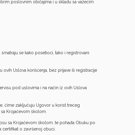
obrim poslovnim običajima i u skladu sa važećim
smatraju se kako posetioci, tako i registrovani
 ovih Uslova korišćenja, bez prijave ili registracije
Servisu pod uslovima i na način iz ovih Uslova
ne, čime zaključuju Ugovor u korist trećeg
m sa Krojačevom školom.
odnosu sa Krojačevom školom, te pohađa Obuku po
 certifikat o završenoj obuci.