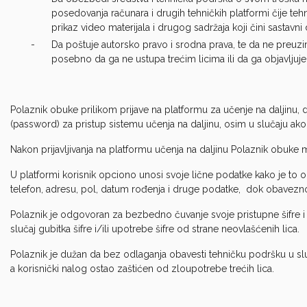
posedovanja računara i drugih tehničkih platformi čije teh
prikaz video materijala i drugog sadržaja koji čini sastavn
Da poštuje autorsko pravo i srodna prava, te da ne preuzima
posebno da ga ne ustupa trećim licima ili da ga objavljuje
Polaznik obuke prilikom prijave na platformu za učenje na daljinu, d
(password) za pristup sistemu učenja na daljinu, osim u slučaju ak
Nakon prijavljivanja na platformu učenja na daljinu Polaznik obuke 
U platformi korisnik opciono unosi svoje lične podatke kako je to
telefon, adresu, pol, datum rođenja i druge podatke, dok obavezno
Polaznik je odgovoran za bezbedno čuvanje svoje pristupne šifre i
slučaj gubitka šifre i/ili upotrebe šifre od strane neovlašćenih lica.
Polaznik je dužan da bez odlaganja obavesti tehničku podršku u slu
a korisnički nalog ostao zaštićen od zloupotrebe trećih lica.