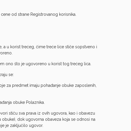
cene od strane Registrovanog korisnika.
 a u korist trećeg, čime treće lice stiče sopstveno i
voreno.
em ono što je ugovoreno u korist tog trećeg lica.
raju se:
 koje za predmet imaju pohađanje obuke zaposlenih,
ohađanja obuke Polaznika.
vori stiču sva prava iz ovih ugovora, kao i obavezu
ju obuke), dok ugovorna obaveza koja se odnosi na
e je zaključilo ugovor.