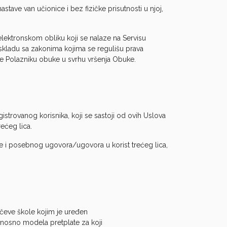
stave van učionice i bez fizičke prisutnosti u njoj,
 elektronskom obliku koji se nalaze na Servisu
skladu sa zakonima kojima se regulišu prava
enje Polazniku obuke u svrhu vršenja Obuke.
trovanog korisnika, koji se sastoji od ovih Uslova
ećeg lica.
le i posebnog ugovora/ugovora u korist trećeg lica,
čeve škole kojim je uređen
dnosno modela pretplate za koji