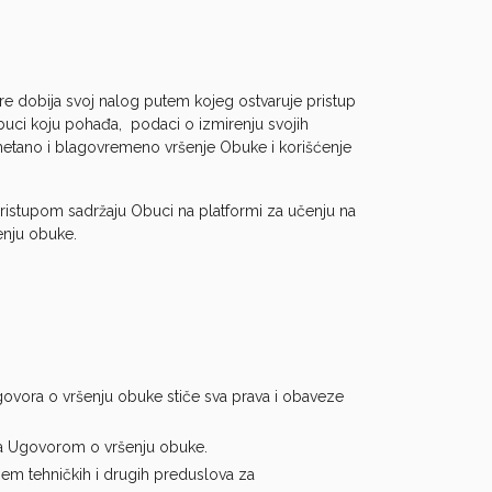
fre dobija svoj nalog putem kojeg ostvaruje pristup
buci koju pohađa, podaci o izmirenju svojih
metano i blagovremeno vršenje Obuke i korišćenje
ristupom sadržaju Obuci na platformi za učenju na
enju obuke.
govora o vršenju obuke stiče sva prava i obaveze
sa Ugovorom o vršenju obuke.
m tehničkih i drugih preduslova za