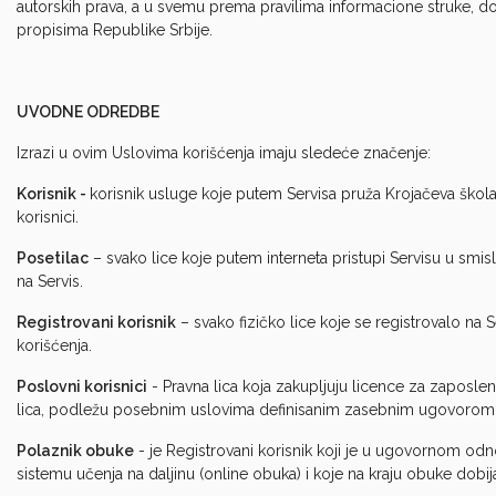
autorskih prava, a u svemu prema pravilima informacione struke, d
propisima Republike Srbije.
UVODNE ODREDBE
Izrazi u ovim Uslovima korišćenja imaju sledeće značenje:
Korisnik -
korisnik usluge koje putem Servisa pruža Krojačeva škola 
korisnici.
Posetilac
– svako lice koje putem interneta pristupi Servisu u smislu
na Servis.
Registrovani korisnik
– svako fizičko lice koje se registrovalo na 
korišćenja.
Poslovni korisnici
- Pravna lica koja zakupljuju licence za zaposle
lica, podležu posebnim uslovima definisanim zasebnim ugovoro
Polaznik obuke
- je Registrovani korisnik koji je u ugovornom 
sistemu učenja na daljinu (online obuka) i koje na kraju obuke dobija