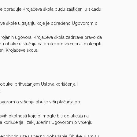
je obrađuje Krojačeva škola budu zaštićeni u skladu
čeve škole u trajanju koje je određeno Ugovorom o
rojanih ugovora, Krojačeva škola zadržava pravo da
iku obuke u slučaju da protekom vremena, materijali
ceni Krojačeve škole.
a obuke, prihvatanjem Uslova korišćenja i
e:
ovorom o vršenju obuke vrši plaćanja po
ih okolnosti koje bi mogle biti od uticaja na
a korišćenja i zaključenim Ugovorom o vršenju
 neophodnu za uspešno pohađanje Obuke, u smislu