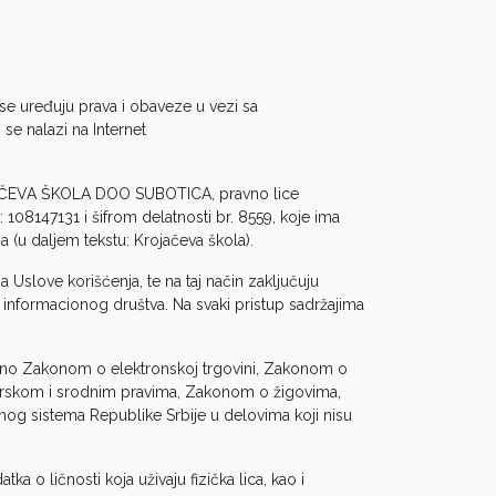
 se uređuju prava i obaveze u vezi sa
 se nalazi na Internet
OJAČEVA ŠKOLA DOO SUBOTICA, pravno lice
 108147131 i šifrom delatnosti br. 8559, koje ima
ja (u daljem tekstu: Krojačeva škola).
a Uslove korišćenja, te na taj način zaključuju
formacionog društva. Na svaki pristup sadržajima
dno Zakonom o elektronskoj trgovini, Zakonom o
rskom i srodnim pravima, Zakonom o žigovima,
nog sistema Republike Srbije u delovima koji nisu
a o ličnosti koja uživaju fizička lica, kao i