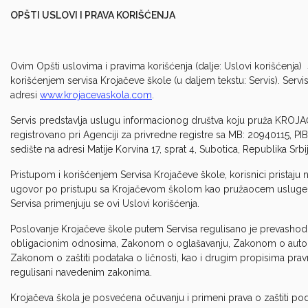
OPŠTI USLOVI I PRAVA KORIŠĆENJA
Ovim Opšti uslovima i pravima korišćenja (dalje: Uslovi korišćenja)
korišćenjem servisa Krojačeve škole (u daljem tekstu: Servis). Servis
adresi
www.krojacevaskola.com
.
Servis predstavlja uslugu informacionog društva koju pruža KR
registrovano pri Agenciji za privredne registre sa MB: 20940115, PIB:
sedište na adresi Matije Korvina 17, sprat 4, Subotica, Republika Srbi
Pristupom i korišćenjem Servisa Krojačeve škole, korisnici pristaju n
ugovor po pristupu sa Krojačevom školom kao pružaocem usluge in
Servisa primenjuju se ovi Uslovi korišćenja.
Poslovanje Krojačeve škole putem Servisa regulisano je prevasho
obligacionim odnosima, Zakonom o oglašavanju, Zakonom o auto
Zakonom o zaštiti podataka o ličnosti, kao i drugim propisima prav
regulisani navedenim zakonima.
Krojačeva škola je posvećena očuvanju i primeni prava o zaštiti podatk