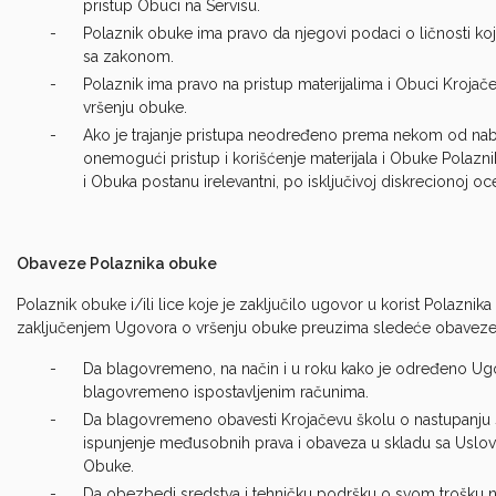
pristup Obuci na Servisu.
Polaznik obuke ima pravo da njegovi podaci o ličnosti ko
sa zakonom.
Polaznik ima pravo na pristup materijalima i Obuci Kroja
vršenju obuke.
Ako je trajanje pristupa neodređeno prema nekom od nab
onemogući pristup i korišćenje materijala i Obuke Polazn
i Obuka postanu irelevantni, po isključivoj diskrecionoj o
Obaveze Polaznika obuke
Polaznik obuke i/ili lice koje je zaključilo ugovor u korist Polaznik
zaključenjem Ugovora o vršenju obuke preuzima sledeće obavez
Da blagovremeno, na način i u roku kako je određeno Ug
blagovremeno ispostavljenim računima.
Da blagovremeno obavesti Krojačevu školu o nastupanju sv
ispunjenje međusobnih prava i obaveza u skladu sa Uslov
Obuke.
Da obezbedi sredstva i tehničku podršku o svom trošku