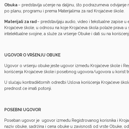
Obuka
– predstavlja učenje na daljinu, što podrazumeva odvijanje na
po planu, programu i prema Materijalima za rad Krojačeve škole.
Materijali za rad
– predstavljaju audio, video i tekstualne zapise u
Krojačeve škole, u odnosu na koje Krojačeva škola polaže prava u 
intelektualne svojine, a služe za vršenje Obuke i dati su na korišć
UGOVOR O VRŠENJU OBUKE
Ugovor o vršenju obuke jeste ugovor između Krojačeve škole i Regis
korišćenja Krojačeve škole
i posebnog ugovora/ugovora u korist tr
U slučaju kontradiktornih odredbi Uslova korišćenja Krojačeve ško
prednost će imati potonji.
POSEBNI UGOVOR
Poseban ugovor je ugovor između Registrovanog korisnika i Kroja
naziv obuke, sadržina i cena obuke u zavisnosti od vrste Obuke, o