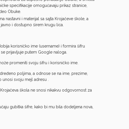
ničke specifikacije omogućavaju prikaz stranice,
i deo Obuke.
 nastavni i materijal sa sajta Krojačeve škole, a
 javno i dostupno širem krugu lica.
obija korisničko ime (username) i formira šifru
o se prijavljuje putem Google naloga.
može promeniti svoju šifru i korisničko ime.
 određeno poljima, a odnose se na ime, prezime,
 unosi svoju mejl adresu .
 Krojačeva škola ne snosi nikakvu odgovornost za
čaju gubitka šifre, kako bi mu bila dodeljena nova,