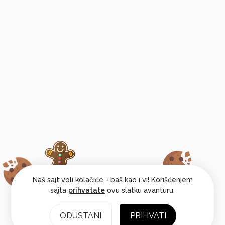
Naš sajt voli kolačiće - baš kao i vi! Korišćenjem
sajta
prihvatate
ovu slatku avanturu.
ODUSTANI
PRIHVATI