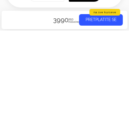
na sve kurseve
3990
PRETPLATITE SE
RSD
mesečno
Sadržaj kursa
Ovde možete videti sve lekcije, kvizove i zadatke u okviru kursa.
Email alati
11:54 min
Domen, hosting i web sajt
07:30 min
Project Management