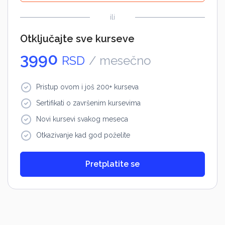
ili
Otključajte sve kurseve
3990
RSD
/ mesečno
Pristup ovom i još 200+ kurseva
Sertifikati o završenim kursevima
Novi kursevi svakog meseca
Otkazivanje kad god poželite
Pretplatite se