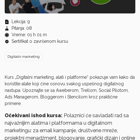
0
seconds
Lekcija: 9
of
Pitanja: 08
0
Vreme: 01 h 01 m
seconds
Sertifikat o završenom kursu
Digitalni marketing
Kurs „Digitalni marketing, alati i platforme“ pokazuje vam kako da
koristite alate koji čine osnovu svakog uspešnog digitalnog
nastupa. Upoznajte se sa Aweberom, Trellom, Social Pilotom,
Ads Managerom, Bloggerom i Stencilom kroz praktične
primere.
Očekivani ishod kursa:
Polaznici će savladati rad sa
najvažnijim alatima i platformama u digitalnom
marketingu: za email kampanje, društvene mreže,
projektni menadžment, blogovanje, grafički dizajn i online