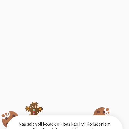
Naš sajt voli kolačiće - baš kao i vi! Korišćenjem