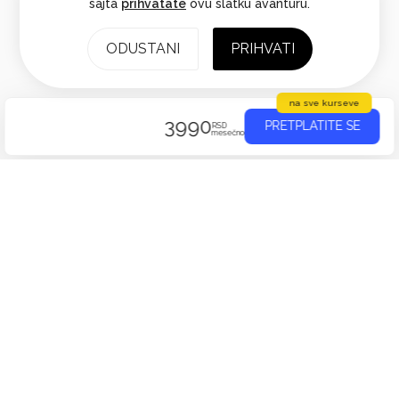
sajta
prihvatate
ovu slatku avanturu.
ODUSTANI
PRIHVATI
na sve kurseve
3990
PRETPLATITE SE
RSD
mesečno
Sadržaj kursa
Ovde možete videti sve lekcije, kvizove i zadatke u okviru kursa.
Etika i odgovornost u korišćenju AI
04:47 min
AI alati u praksi- odgovorno korišćenje
u svakodnevnom radu