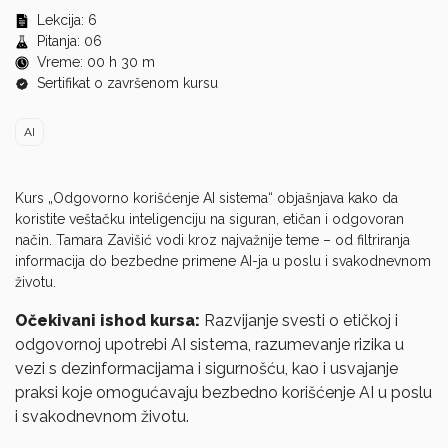
0
seconds
Lekcija: 6
of
Pitanja: 06
0
Vreme: 00 h 30 m
seconds
Sertifikat o završenom kursu
AI
Kurs „Odgovorno korišćenje AI sistema“ objašnjava kako da
koristite veštačku inteligenciju na siguran, etičan i odgovoran
način. Tamara Zavišić vodi kroz najvažnije teme – od filtriranja
informacija do bezbedne primene AI-ja u poslu i svakodnevnom
životu.
Očekivani ishod kursa:
Razvijanje svesti o etičkoj i
odgovornoj upotrebi AI sistema, razumevanje rizika u
vezi s dezinformacijama i sigurnošću, kao i usvajanje
praksi koje omogućavaju bezbedno korišćenje AI u poslu
i svakodnevnom životu.