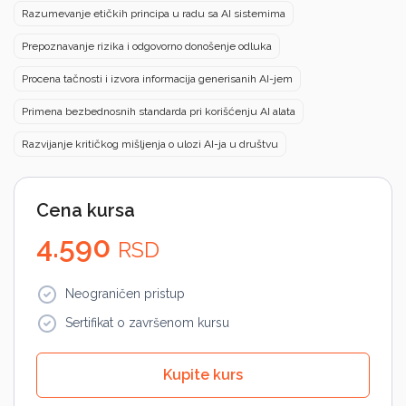
Razumevanje etičkih principa u radu sa AI sistemima
Prepoznavanje rizika i odgovorno donošenje odluka
Procena tačnosti i izvora informacija generisanih AI-jem
Primena bezbednosnih standarda pri korišćenju AI alata
Razvijanje kritičkog mišljenja o ulozi AI-ja u društvu
Cena kursa
4.590
RSD
Neograničen pristup
Sertifikat o završenom kursu
Kupite kurs