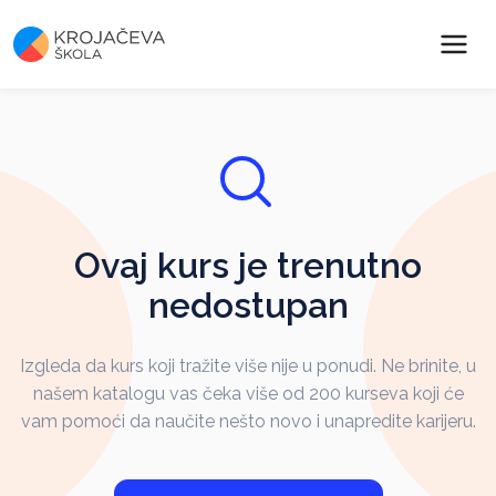
Ovaj kurs je trenutno
nedostupan
Izgleda da kurs koji tražite više nije u ponudi. Ne brinite, u
našem katalogu vas čeka više od 200 kurseva koji će
vam pomoći da naučite nešto novo i unapredite karijeru.