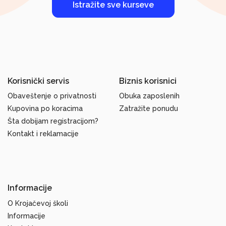
Istražite sve kurseve
Korisnički servis
Biznis korisnici
Obaveštenje o privatnosti
Obuka zaposlenih
Kupovina po koracima
Zatražite ponudu
Šta dobijam registracijom?
Kontakt i reklamacije
Informacije
O Krojačevoj školi
Informacije