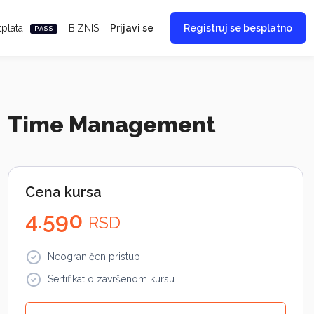
tplata
BIZNIS
Prijavi se
Registruj se besplatno
PASS
Time Management
Cena kursa
4.590
RSD
Neograničen pristup
Sertifikat o završenom kursu