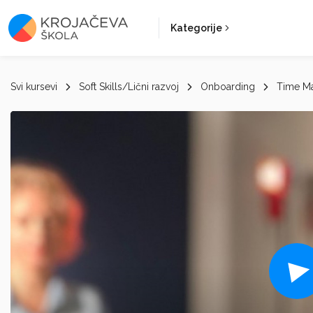
Kategorije
Svi kursevi
Soft Skills/Lični razvoj
Onboarding
Time M