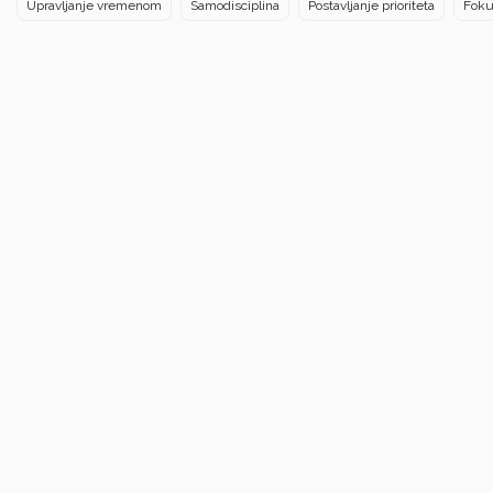
Upravljanje vremenom
Samodisciplina
Postavljanje prioriteta
Foku