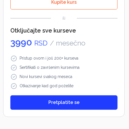
Kupite kurs
ili
Otključajte sve kurseve
3990
RSD
/ mesečno
Pristup ovom i još 200+ kurseva
Sertifikati o završenim kursevima
Novi kursevi svakog meseca
Otkazivanje kad god poželite
Pretplatite se