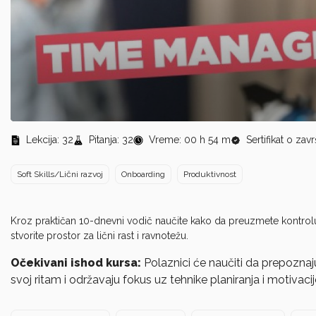
0
seconds
Lekcija: 32
Pitanja: 32
Vreme: 00 h 54 m
Sertifikat o za
of
0
seconds
Volume
Soft Skills/Lični razvoj
Onboarding
Produktivnost
90%
Kroz praktičan 10-dnevni vodič naučite kako da preuzmete kontrolu
stvorite prostor za lični rast i ravnotežu.
Očekivani ishod kursa:
Polaznici će naučiti da prepoznaju 
svoj ritam i održavaju fokus uz tehnike planiranja i motivacij