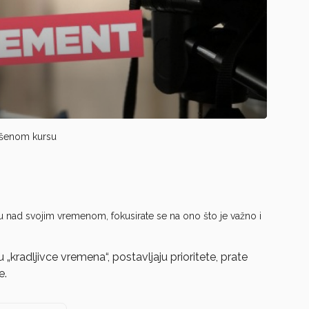
vršenom kursu
 nad svojim vremenom, fokusirate se na ono što je važno i
„kradljivce vremena“, postavljaju prioritete, prate
e.