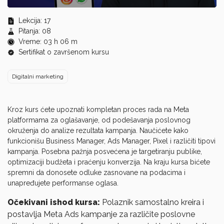
0
seconds
Lekcija: 17
of
Pitanja: 08
0
Vreme: 03 h 06 m
seconds
Sertifikat o završenom kursu
Digitalni marketing
Kroz kurs ćete upoznati kompletan proces rada na Meta
platformama za oglašavanje, od podešavanja poslovnog
okruženja do analize rezultata kampanja. Naučićete kako
funkcionišu Business Manager, Ads Manager, Pixel i različiti tipovi
kampanja. Posebna pažnja posvećena je targetiranju publike,
optimizaciji budžeta i praćenju konverzija. Na kraju kursa bićete
spremni da donosete odluke zasnovane na podacima i
unapređujete performanse oglasa.
Očekivani ishod kursa:
Polaznik samostalno kreira i
postavlja Meta Ads kampanje za različite poslovne