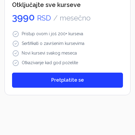
Otključajte sve kurseve
3990
RSD
/ mesečno
Pristup ovom i još 200+ kurseva
Sertifikati o završenim kursevima
Novi kursevi svakog meseca
Otkazivanje kad god poželite
Pretplatite se