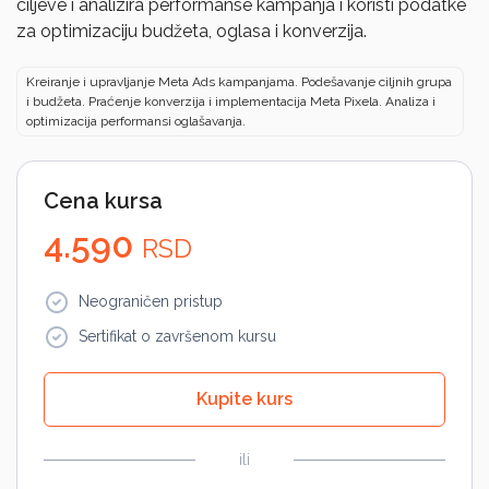
ciljeve i analizira performanse kampanja i koristi podatke
za optimizaciju budžeta, oglasa i konverzija.
Kreiranje i upravljanje Meta Ads kampanjama. Podešavanje ciljnih grupa
i budžeta. Praćenje konverzija i implementacija Meta Pixela. Analiza i
optimizacija performansi oglašavanja.
Cena kursa
4.590
RSD
Neograničen pristup
Sertifikat o završenom kursu
Kupite kurs
ili