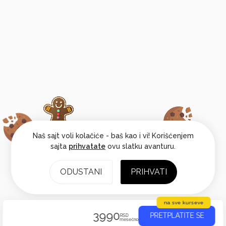
Naš sajt voli kolačiće - baš kao i vi! Korišćenjem
sajta
prihvatate
ovu slatku avanturu.
ODUSTANI
PRIHVATI
na sve kurseve
3990
PRETPLATITE SE
RSD
mesečno