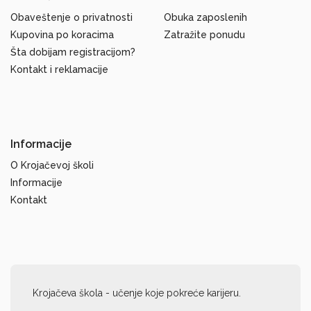
Obaveštenje o privatnosti
Obuka zaposlenih
Kupovina po koracima
Zatražite ponudu
Šta dobijam registracijom?
Kontakt i reklamacije
Informacije
O Krojačevoj školi
Informacije
Kontakt
Krojačeva škola - učenje koje pokreće karijeru.