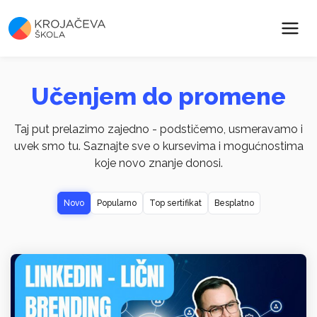
Učenjem do promene
Taj put prelazimo zajedno - podstičemo, usmeravamo i
uvek smo tu. Saznajte sve o kursevima i mogućnostima
koje novo znanje donosi.
Novo
Popularno
Top sertifikat
Besplatno